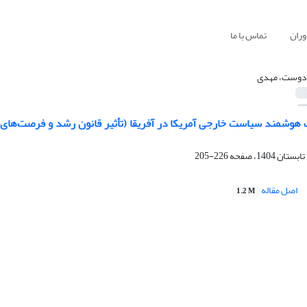
وران
تماس با ما
دوست، مهدی
226-205
اصل مقاله
1.2 M