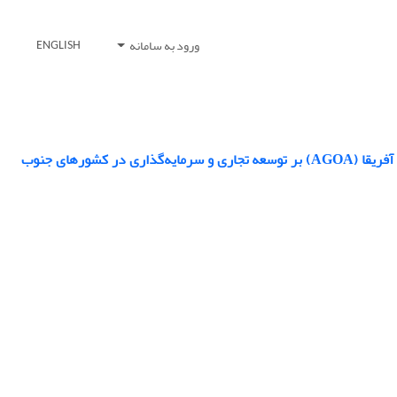
ورود به سامانه
ENGLISH
استراتژِی قدرت هوشمند سیاست خارجی آمریکا در آفریقا (تأثیر قانون رشد و فرصت‌های آفریقا (AGOA) بر توسعه تجاری و سرمایه‌گذاری در کشورهای جنوب