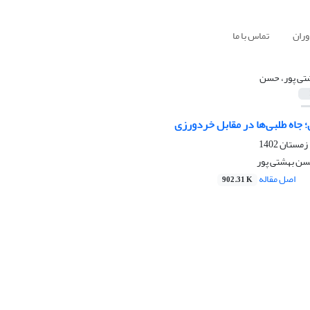
وران
تماس با ما
تی پور، حسن
 جاه طلبی‌ها در مقابل خردورزی
حسن بهشتی پور
اصل مقاله
902.31 K