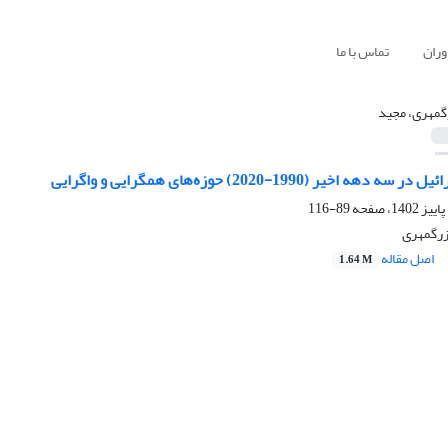
وران
تماس با ما
گمهری، مجید
 اخیر (1990-2020) حوزه‌های همگرایی و واگرایی
89-116
بزرگمهری
اصل مقاله
1.64 M