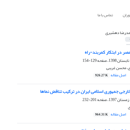
وران
تماس با ما
درضا دهشیری
صر در ابتکار کمربند-راه
129-154
، محسن غریبی
اصل مقاله
926.27 K
ارجی جمهوری اسلامی ایران در ترکیب تناقض نماها
201-232
اصل مقاله
964.31 K