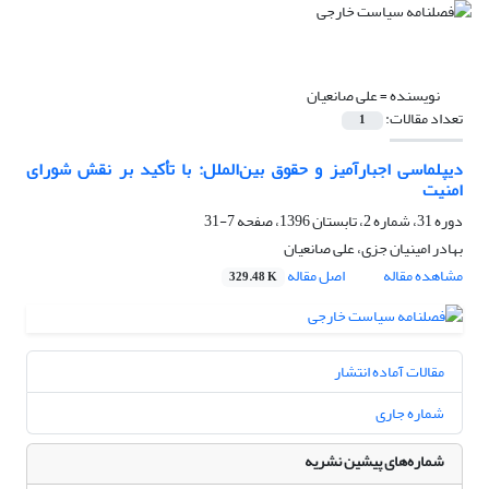
نویسنده =
علی صانعیان
تعداد مقالات:
1
دیپلماسی اجبارآمیز و حقوق بین‌الملل: با تأکید بر نقش شورای
امنیت
دوره 31، شماره 2، تابستان 1396، صفحه
7-31
بهادر امینیان جزی، علی صانعیان
مشاهده مقاله
اصل مقاله
329.48 K
مقالات آماده انتشار
شماره جاری
شماره‌های پیشین نشریه