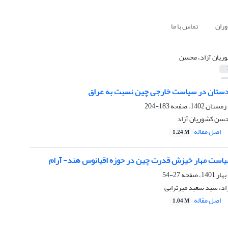
وران
تماس با ما
ریان آزاد، محسن
ردستان در سیاست خارجی چین نسبت به عراق
183-204
حسن کشوریان آزاد
اصل مقاله
1.24 M
یاست مهار خیزش قدرت چین در حوزه اقیانوس هند- آرام
27-54
د، سید سعید میرترابی
اصل مقاله
1.04 M