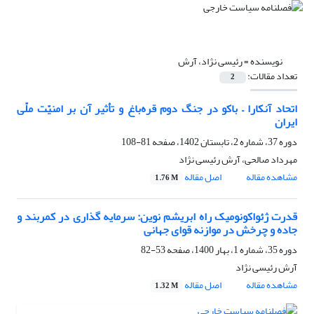
نویسنده =
رئیسی نژاد، آرش
تعداد مقالات:
2
اتحاد آنکارا – باکو در جنگ دوم قره‌باغ و تأثیر آن بر امنیّت ملّی
ایران
دوره 37، شماره 2، تابستان 1402، صفحه
81-108
مهرداد صالحی، آرش رئیسی نژاد
مشاهده مقاله
اصل مقاله
1.76 M
قدرت ژئواکونومیک راه ابریشم نوین: سرمایه گذاری در کمربند و
جاده و چرخش در موازنه قوای جهانی
دوره 35، شماره 1، بهار 1400، صفحه
53-82
آرش رئیسی نژاد
مشاهده مقاله
اصل مقاله
1.32 M