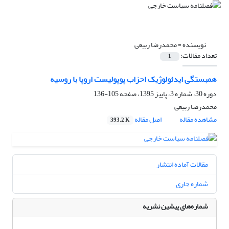
نویسنده =
محمدرضا ربیعی
تعداد مقالات:
1
همبستگی ایدئولوژیک احزاب پوپولیست اروپا با روسیه
دوره 30، شماره 3، پاییز 1395، صفحه
105-136
محمدرضا ربیعی
مشاهده مقاله
اصل مقاله
393.2 K
مقالات آماده انتشار
شماره جاری
شماره‌های پیشین نشریه