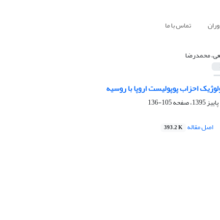
وران
تماس با ما
عی، محمدرضا
وژیک احزاب پوپولیست اروپا با روسیه
105-136
اصل مقاله
393.2 K