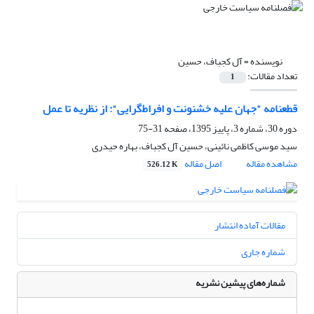
نویسنده =
آل کجباف، حسین
تعداد مقالات:
1
قطعنامه "جهان علیه خشنونت و افراط‌‌گرایی": از نظریه تا عمل
دوره 30، شماره 3، پاییز 1395، صفحه
31-75
سید موسی کاظمی نائینی، حسین آل کجباف، بهاره حیدری
مشاهده مقاله
اصل مقاله
526.12 K
مقالات آماده انتشار
شماره جاری
شماره‌های پیشین نشریه