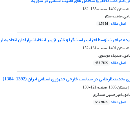
ان منازعات داخلی و شاخص های امنیت انسانی در سوریه
155-182
بادی، فاطمه ستار
اصل مقاله
1.58 M
مهاجرت توسط احزاب راست‌گرا و تاثیر آن بر انتخابات پارلمان اتحادیه اروپا ( ۲۰۱۹ـ ۰۹
131-152
آبادی، صدیقه موسوی
اصل مقاله
456.76 K
جدیدنظرطلبی در سیاست خارجی جمهوری اسلامی ایران (1392-1384)
121-150
آبادی، امیرحسین عسگری
اصل مقاله
557.96 K