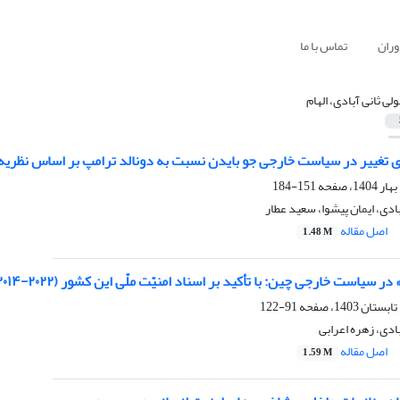
وران
تماس با ما
لی ثانی آبادی، الهام
غییر در سیاست خارجی جو بایدن نسبت به دونالد ترامپ بر اساس نظریه ادراک از
151-184
بادی، ایمان پیشوا، سعید عطار
اصل مقاله
1.48 M
سیاست خارجی چین: با تأکید بر اسناد امنیّت ملّی این کشور (۲۰۲۲-۲۰۱۴)
91-122
بادی، زهره اعرابی
اصل مقاله
1.59 M