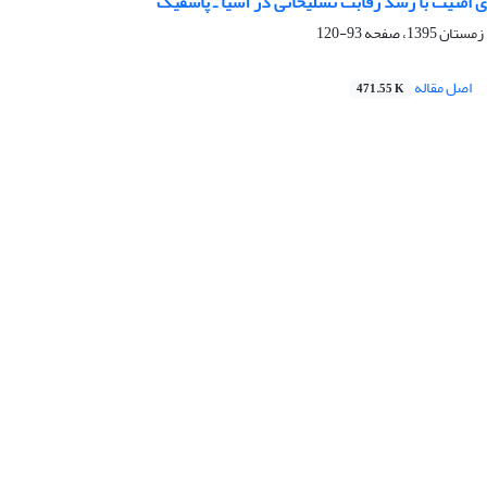
 امنیت با رشد رقابت تسلیحاتی در آسیا ـ پاسفیک
93-120
اصل مقاله
471.55 K