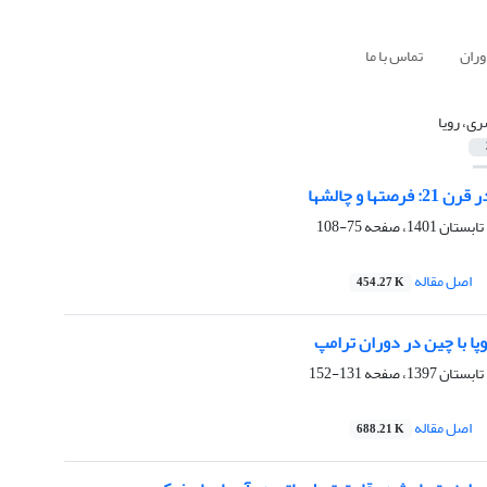
وران
تماس با ما
ی، رویا
تها و چالشها
75-108
اصل مقاله
454.27 K
وپا با چین در دوران ترامپ
131-152
اصل مقاله
688.21 K